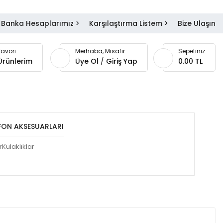
Banka Hesaplarımız
>
Karşılaştırma Listem
>
Bize Ulaşın
0
Favori
Merhaba, Misafir
Sepetiniz
Ürünlerim
Üye Ol
/
Giriş Yap
0.00 TL
FON AKSESUARLARI
r
Kulaklıklar