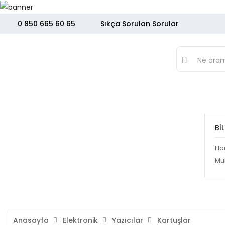
0 850 665 60 65
Sıkça Sorulan Sorular
Ürün Kategorilerimiz
Anasayfa
Elekt
BI
Ha
Mu
Bilgisayar
Telefo
Anasayfa
Elektronik
Yazıcılar
Kartuşlar