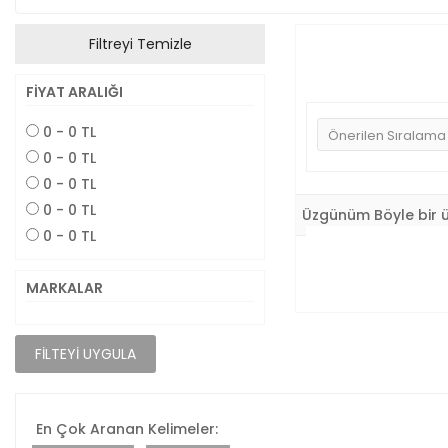
Filtreyi Temizle
FIYAT ARALIĞI
0 - 0 TL
0 - 0 TL
0 - 0 TL
0 - 0 TL
Üzgünüm Böyle bir 
0 - 0 TL
MARKALAR
FILTEYI UYGULA
En Çok Aranan Kelimeler: