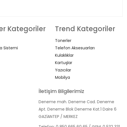
r Kategoriler
Trend Kategoriler
Tonerler
a Sistemi
Telefon Aksesuarları
Kulaklıklar
Kartuşlar
Yazıcılar
Mobilya
İletişim Bilgilerimiz
Deneme mah. Deneme Cad. Deneme
Apt. Deneme Blok Deneme Kat.1 Daire 6
GAZİANTEP / MERKEZ
Telefon:
0 850 665 60 65
/ GSM:
0 532 331