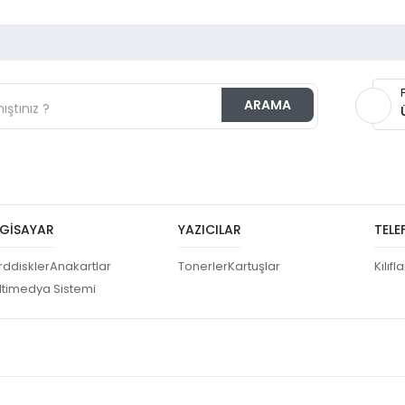
ARAMA
ronik
LGISAYAR
YAZICILAR
TELE
rddiskler
Anakartlar
Tonerler
Kartuşlar
Kılıfla
ltimedya Sistemi
n Aksesuarları
Giyim
Mobilya
Bakım Ürünleri