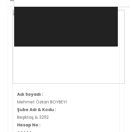
Giyim
Mobilya
Ayakkabı
Oyuncaklar
Bakım Ürünleri
Adı Soyadı :
Mehmet Özkan BOYBEYİ
Şube Adı & Kodu :
Beşiktaş & 32112
Hesap No :