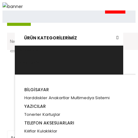
ÜRÜN KATEGORILERIMIZ
Anasayfa
Anasayfa
Elektronik
Elektronik
BILGISAYAR
BILGISAYAR
YAZ
Harddiskler
Anakartlar
Multimedya Sistemi
Harddiskler
Anakartlar
Multimedya Sistemi
YAZICILAR
Bilgisayar
Telefon Aksesuarları
Giyim
Tonerler
Kartuşlar
Mobilya
Bakım Ürünleri
TELEFON AKSESUARLARI
Kılıflar
Kulaklıklar
Anasayfa
Banka Bilgilerimiz