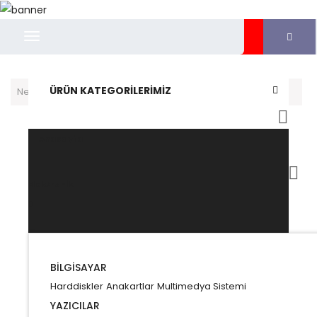
ÜRÜN KATEGORILERIMIZ
Anasayfa
Elektronik
Anasayfa
Elektronik
BILGISAYAR
BILGISAYAR
Harddiskler
Anakartlar
Multimedya Sistemi
Harddiskler
Anakartlar
Multimedya Sistemi
YAZICILAR
Tonerler
Kartuşlar
YAZICILAR