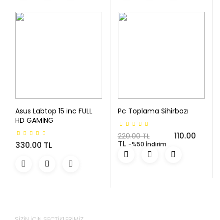
Asus Labtop 15 inc FULL
Pc Toplama Sihirbazı
HD GAMİNG
110.00
220.00 TL
TL
330.00 TL
-%50 İndirim
SIZIN İÇIN SEÇTIKLERIMIZ